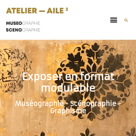
Exposer en format
modulable
Muséographie - Scénographie -
Graphisme