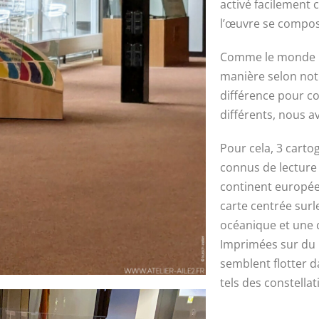
activé facilement
l’œuvre se compos
Comme le monde ne
manière selon notr
différence pour c
différents, nous 
Pour cela, 3 carto
connus de lecture
continent européen
carte centrée surl
océanique et une c
Imprimées sur du 
semblent flotter d
tels des constellat