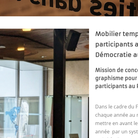
Mobilier temp
participants 
Démocratie au
Mission de conc
graphisme pour 
participants au
Dans le cadre du 
chaque année au 
mettre en avant l
année
par un sys