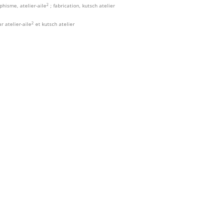
2
phisme, atelier-aile
; fabrication, kutsch atelier
2
r atelier-aile
et kutsch atelier