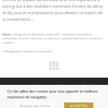
vivre grâce à des mobiliers montrtant l’envers du décor
et des jeux et manipulations pour devenir un expert de
la conversation, …
2
Equipe :
scénographie et graphisme, atelier-aile
; conception multimédia et
audiovisuelle, Zinzolin ; fabrication et impression, Lumideco fabrication et impression,
Lumideco
2
© Photographies réalisées par atelier-aile
Mentions légales
- © 2020 Atelier Aile ².
Réalisation
DN Consultants
Ce site utilise des cookies pour vous apporter la meilleure
expérience de navigation.
Réglages des cookies
ACCEPTER