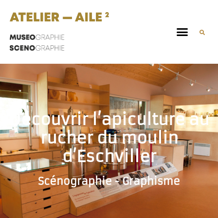
Découvrir l’apiculture au
rucher du moulin
d’Eschviller
Scénographie - Graphisme