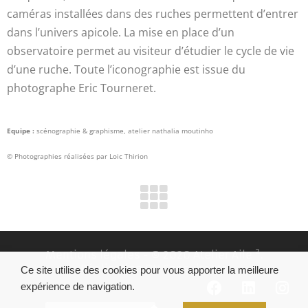
caméras installées dans des ruches permettent d’entrer
dans l’univers apicole. La mise en place d’un
observatoire permet au visiteur d’étudier le cycle de vie
d’une ruche. Toute l’iconographie est issue du
photographe Eric Tourneret.
Equipe :
scénographie & graphisme, atelier nathalia moutinho
© Photographies réalisées par Loic Thirion
Mentions légales
- © 2020 Atelier Aile ².
Réalisation
DN Consultants
Ce site utilise des cookies pour vous apporter la meilleure
expérience de navigation.