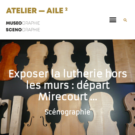
Exposer la lutherie hors
les murs : départ
Mirecourt …
Scénographie