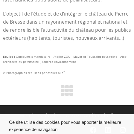
L’objectif de l’étude et de d’intégrer le château de Pierre
de Bresse dans un rayonnement régional et national et
de rendre lisible l’attractivité du château pour les publics
extérieurs (habitants, touristes, nouveaux arrivants…)
Equipe :
Oppidumsis mandataire _ Atelier ZOU _ Mayot et Toussaint paysagiste _ Alep
architecte du patrimoine _ Soberco environnement
2
© Photographies réalisées par atelier-aile
Mentions légales
- © 2020 Atelier Aile ².
Réalisation
DN Consultants
Ce site utilise des cookies pour vous apporter la meilleure
expérience de navigation.