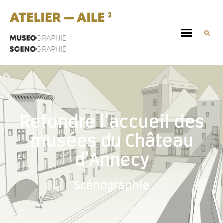
Refondre l’accueil des
musées du Château
d’Annecy
Scénographie