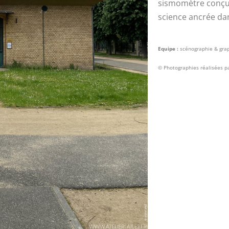
sismomètre conçu
science ancrée da
Equipe :
scénographie & grap
© Photographies réalisées pa