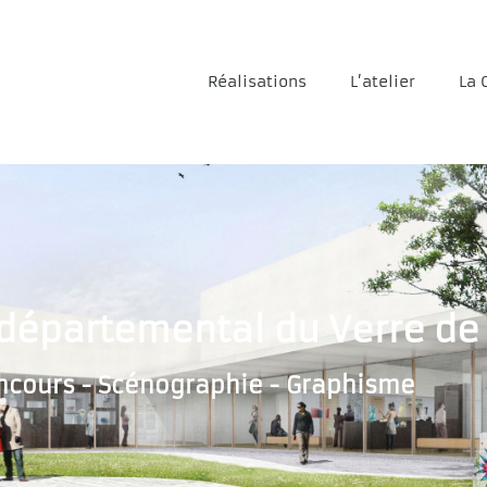
Réalisations
L’atelier
La 
départemental du Verre de 
ncours - Scénographie - Graphisme