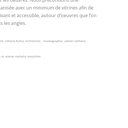
nt les oeuvres. Nous préconisons une
nisée avec un minimum de vitrines afin de
ivant et accessible, autour d’oeuvres que l’on
 les angles.
e, Urbane Kultur architectes ; muséographie, atelier nathalia
 et atelier nathalia moutinho