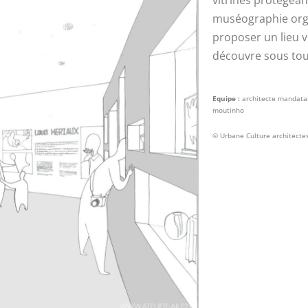
vitrines protégea
muséographie orga
proposer un lieu v
découvre sous tous
Equipe :
architecte mandatair
moutinho
© Urbane Culture architectes