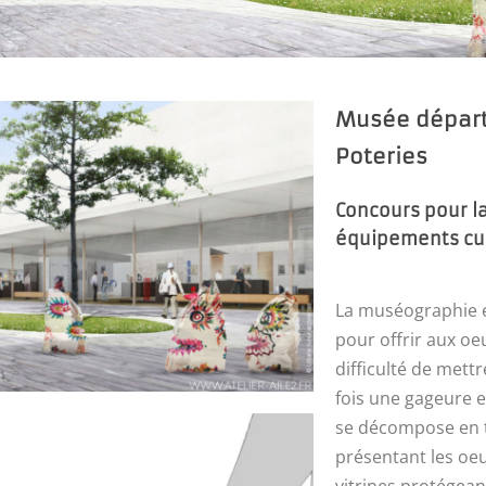
Musée départ
Poteries
Concours pour l
équipements cult
La muséographie est
pour offrir aux o
difficulté de mettr
fois une gageure 
se décompose en tr
présentant les oeuv