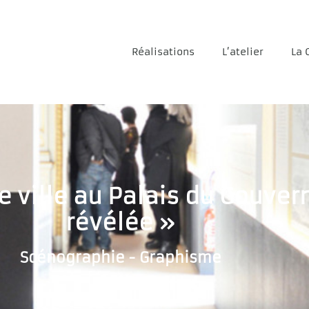
Réalisations
L’atelier
La 
ne ville au Palais du Gouver
révélée »
Scénographie - Graphisme