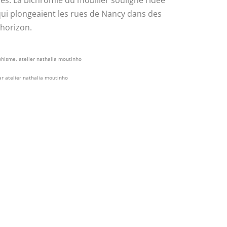
s. La bichromie du mobilier souligne l’idée
 qui plongeaient les rues de Nancy dans des
 horizon.
hisme, atelier nathalia moutinho
r atelier nathalia moutinho