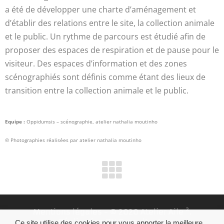
a été de développer une charte d’aménagement et
d’établir des relations entre le site, la collection animale
et le public. Un rythme de parcours est étudié afin de
proposer des espaces de respiration et de pause pour le
visiteur. Des espaces d’information et des zones
scénographiés sont définis comme étant des lieux de
transition entre la collection animale et le public.
Equipe :
Oppidumsis – scénographie, atelier nathalia moutinho
© Photographies réalisées par atelier nathalia moutinho
Mentions légales
- © 2020 Atelier Aile ².
Réalisation
DN Consultants
Ce site utilise des cookies pour vous apporter la meilleure