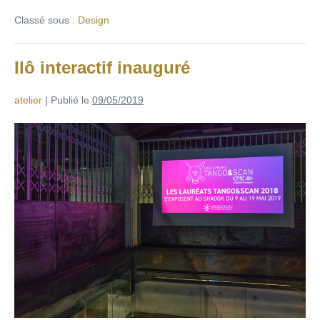
Classé sous :
Design
Ilô interactif inauguré
atelier
|
Publié le
09/05/2019