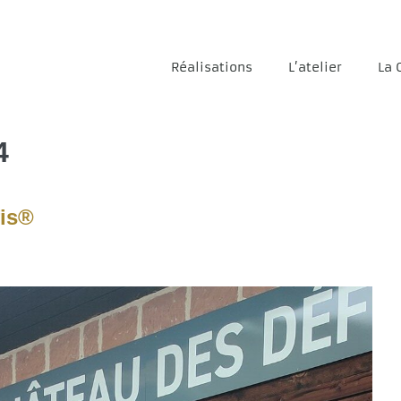
Réalisations
L’atelier
La 
4
fis®