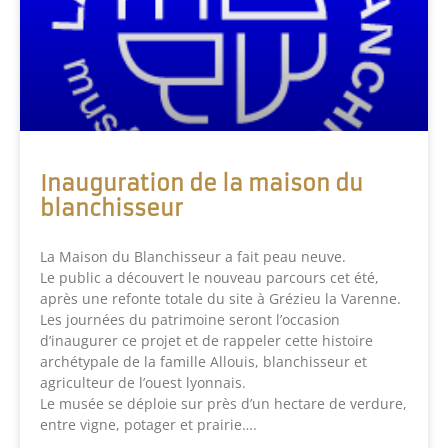
Inauguration de la maison du
blanchisseur
La Maison du Blanchisseur a fait peau neuve.
Le public a découvert le nouveau parcours cet été,
après une refonte totale du site à Grézieu la Varenne.
Les journées du patrimoine seront l’occasion
d’inaugurer ce projet et de rappeler cette histoire
archétypale de la famille Allouis, blanchisseur et
agriculteur de l’ouest lyonnais.
Le musée se déploie sur près d’un hectare de verdure,
entre vigne, potager et prairie….