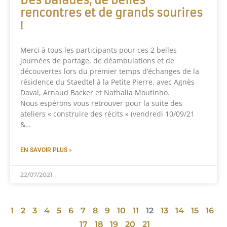
Des balades, de belles
rencontres et de grands sourires
!
Merci à tous les participants pour ces 2 belles
journées de partage, de déambulations et de
découvertes lors du premier temps d’échanges de la
résidence du Staedtel à la Petite Pierre, avec Agnès
Daval, Arnaud Backer et Nathalia Moutinho.
Nous espérons vous retrouver pour la suite des
ateliers « construire des récits » (vendredi 10/09/21
&…
EN SAVOIR PLUS »
22/07/2021
1
2
3
4
5
6
7
8
9
10
11
12
13
14
15
16
17
18
19
20
21