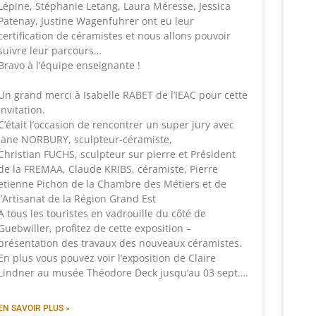
Lépine, Stéphanie Letang, Laura Méresse, Jessica
Patenay, Justine Wagenfuhrer ont eu leur
certification de céramistes et nous allons pouvoir
suivre leur parcours…
Bravo à l’équipe enseignante !
Un grand merci à Isabelle RABET de l’IEAC pour cette
invitation.
C’était l’occasion de rencontrer un super jury avec
Jane NORBURY, sculpteur-céramiste,
Christian FUCHS, sculpteur sur pierre et Président
de la FREMAA, Claude KRIBS, céramiste, Pierre
etienne Pichon de la Chambre des Métiers et de
l’Artisanat de la Région Grand Est
A tous les touristes en vadrouille du côté de
Guebwiller, profitez de cette exposition –
présentation des travaux des nouveaux céramistes.
En plus vous pouvez voir l’exposition de Claire
Lindner au musée Théodore Deck jusqu’au 03 sept….
EN SAVOIR PLUS »