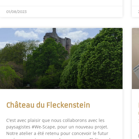
01/08/2023
Château du Fleckenstein
C’est avec plaisir que nous collaborons avec les
paysagistes #We-Scape, pour un nouveau projet.
Notre atelier a été retenu pour concevoir le futur