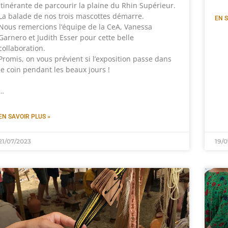
itinérante de parcourir la plaine du Rhin Supérieur.
La balade de nos trois mascottes démarre.
EN S
Nous remercions l’équipe de la CeA, Vanessa
Garnero et Judith Esser pour cette belle
collaboration.
Promis, on vous prévient si l’exposition passe dans
le coin pendant les beaux jours !
…
EN SAVOIR PLUS »
21/07/2023
19/0