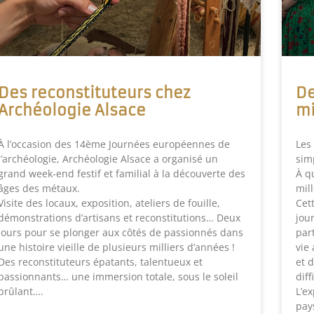
Des reconstituteurs chez
De
Archéologie Alsace
mi
À l’occasion des 14ème Journées européennes de
Les
l’archéologie, Archéologie Alsace a organisé un
sim
grand week-end festif et familial à la découverte des
À q
âges des métaux.
mil
Visite des locaux, exposition, ateliers de fouille,
Cet
démonstrations d’artisans et reconstitutions… Deux
jou
jours pour se plonger aux côtés de passionnés dans
par
une histoire vieille de plusieurs milliers d’années !
vie 
Des reconstituteurs épatants, talentueux et
et 
passionnants… une immersion totale, sous le soleil
diff
brûlant….
L’e
pay