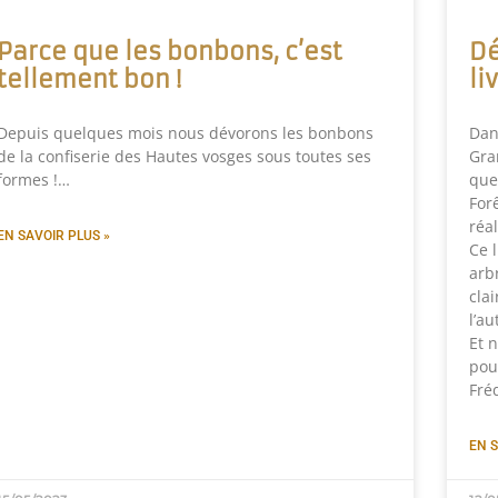
Parce que les bonbons, c’est
Dé
tellement bon !
li
Depuis quelques mois nous dévorons les bonbons
Dans
de la confiserie des Hautes vosges sous toutes ses
Gra
formes !…
que
For
réa
EN SAVOIR PLUS »
Ce l
arb
clai
l’au
Et 
pou
Fré
EN S