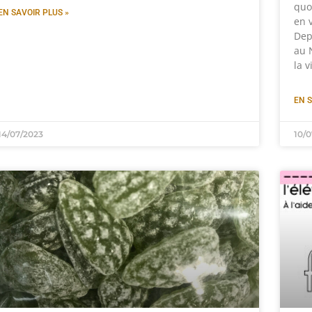
quo
EN SAVOIR PLUS »
en v
Depu
au N
la 
EN S
14/07/2023
10/0