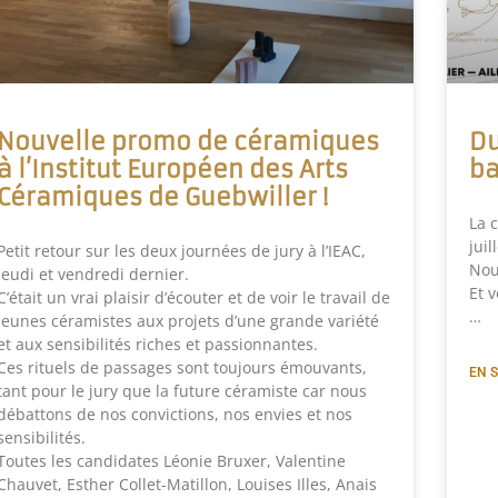
Nouvelle promo de céramiques
Du
à l’Institut Européen des Arts
ba
Céramiques de Guebwiller !
La 
juil
Petit retour sur les deux journées de jury à l’IEAC,
Nou
jeudi et vendredi dernier.
Et v
C’était un vrai plaisir d’écouter et de voir le travail de
…
jeunes céramistes aux projets d’une grande variété
et aux sensibilités riches et passionnantes.
Ces rituels de passages sont toujours émouvants,
EN S
tant pour le jury que la future céramiste car nous
débattons de nos convictions, nos envies et nos
sensibilités.
Toutes les candidates Léonie Bruxer, Valentine
Chauvet, Esther Collet-Matillon, Louises Illes, Anais