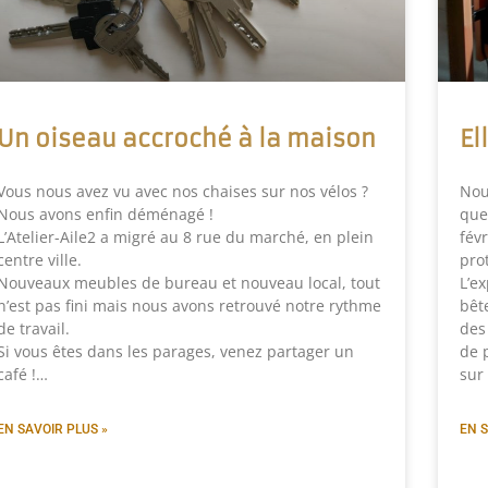
Un oiseau accroché à la maison
El
Vous nous avez vu avec nos chaises sur nos vélos ?
Nou
Nous avons enfin déménagé !
que
L’Atelier-Aile2 a migré au 8 rue du marché, en plein
févr
centre ville.
pro
Nouveaux meubles de bureau et nouveau local, tout
L’ex
n’est pas fini mais nous avons retrouvé notre rythme
bêt
de travail.
des
Si vous êtes dans les parages, venez partager un
de 
café !…
sur
EN SAVOIR PLUS »
EN S