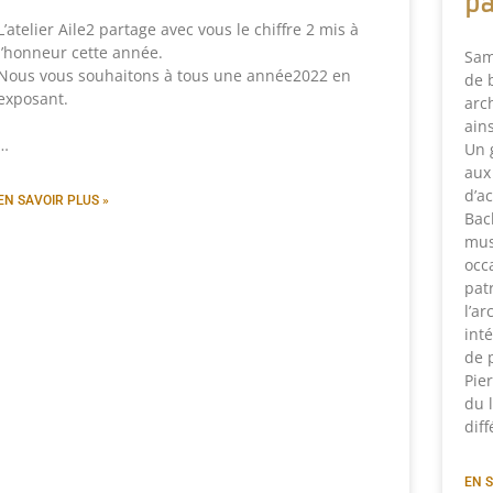
pa
L’atelier Aile2 partage avec vous le chiffre 2 mis à
l’honneur cette année.
Sam
Nous vous souhaitons à tous une année2022 en
de 
exposant.
arc
ain
…
Un 
aux
d’a
EN SAVOIR PLUS »
Bac
mus
occ
pat
l’ar
int
de 
Pie
du 
dif
EN S