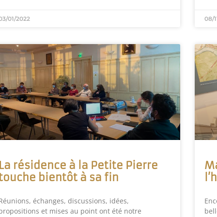
03/01/2022
08/1
La résidence à la Petite Pierre
Ma
touche bientôt à sa fin
l’
Réunions, échanges, discussions, idées,
Enc
propositions et mises au point ont été notre
bel