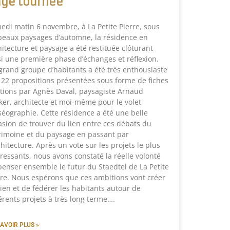
ge tournée
edi matin 6 novembre, à La Petite Pierre, sous
beaux paysages d’automne, la résidence en
hitecture et paysage a été restituée clôturant
si une première phase d’échanges et réflexion.
grand groupe d’habitants a été très enthousiaste
 22 propositions présentées sous forme de fiches
ctions par Agnès Daval, paysagiste Arnaud
ker, architecte et moi-même pour le volet
éographie. Cette résidence a été une belle
asion de trouver du lien entre ces débats du
rimoine et du paysage en passant par
chitecture. Après un vote sur les projets le plus
éressants, nous avons constaté la réelle volonté
penser ensemble le futur du Staedtel de La Petite
rre. Nous espérons que ces ambitions vont créer
lien et de fédérer les habitants autour de
férents projets à très long terme….
AVOIR PLUS »