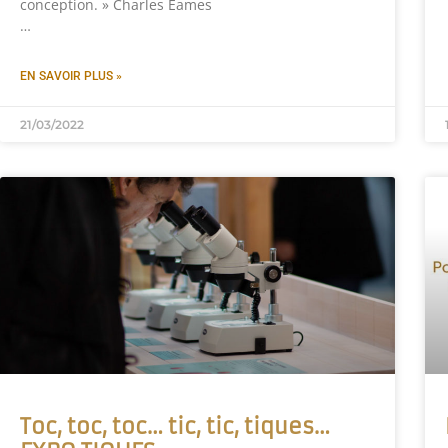
conception. » Charles Eames
…
EN SAVOIR PLUS »
21/03/2022
Toc, toc, toc… tic, tic, tiques…