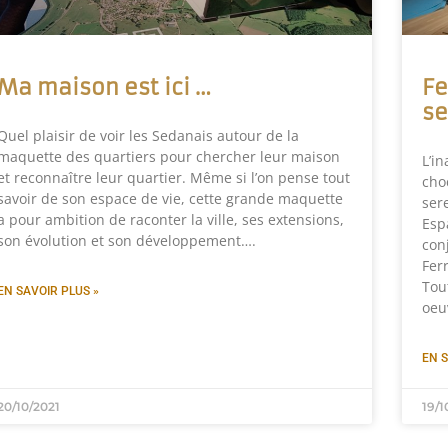
Ma maison est ici …
Fe
se
Quel plaisir de voir les Sedanais autour de la
maquette des quartiers pour chercher leur maison
L’i
et reconnaître leur quartier. Même si l’on pense tout
cho
savoir de son espace de vie, cette grande maquette
ser
a pour ambition de raconter la ville, ses extensions,
Esp
son évolution et son développement….
con
Ferr
Tou
EN SAVOIR PLUS »
oeu
EN S
20/10/2021
19/1