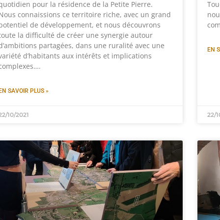
quotidien pour la résidence de la Petite Pierre.
Tou
Nous connaissions ce territoire riche, avec un grand
nou
potentiel de développement, et nous découvrons
com
toute la difficulté de créer une synergie autour
d’ambitions partagées, dans une ruralité avec une
EN S
variété d’habitants aux intérêts et implications
complexes….
EN SAVOIR PLUS »
22/10/2021
22/1