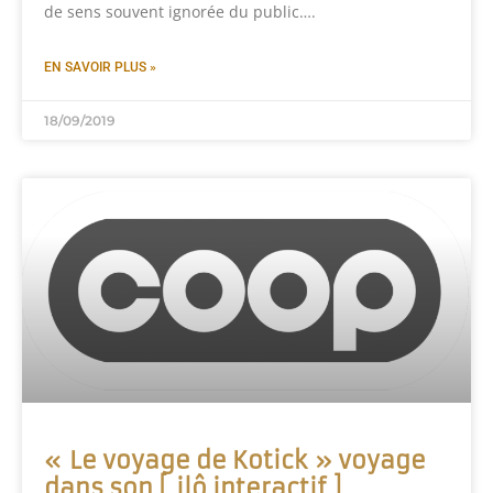
de sens souvent ignorée du public….
EN SAVOIR PLUS »
18/09/2019
« Le voyage de Kotick » voyage
dans son [ ilô interactif ]