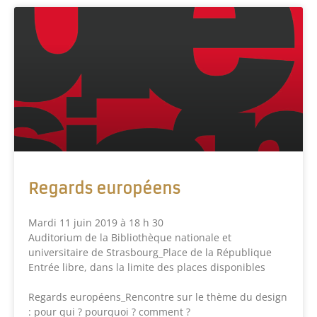
Regards européens
Mardi 11 juin 2019 à 18 h 30
Auditorium de la Bibliothèque nationale et
universitaire de Strasbourg_Place de la République
Entrée libre, dans la limite des places disponibles
Regards européens_Rencontre sur le thème du design
: pour qui ? pourquoi ? comment ?