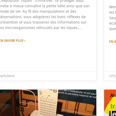
L’exposition Tiques : s’informer, se protéger vous
invite à mieux connaître la petite bête ainsi que son
Mer
mode de vie. Au fil des manipulations et des
les 
observations, vous adopterez les bons réflexes de
Ser
prévention et vous trouverez des informations sur
écol
les microorganismes véhiculés par les tiques….
que
EN SAVOIR PLUS »
EN S
18/11/2019
11/1