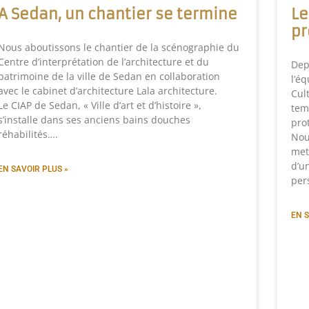
A Sedan, un chantier se termine
Le
pr
Nous aboutissons le chantier de la scénographie du
Centre d’interprétation de l’architecture et du
Dep
patrimoine de la ville de Sedan en collaboration
l’é
avec le cabinet d’architecture Lala architecture.
Cul
Le CIAP de Sedan, « Ville d’art et d’histoire »,
tem
s’installe dans ses anciens bains douches
pro
réhabilités….
Nou
met
d’u
EN SAVOIR PLUS »
per
EN S