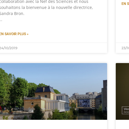
collaboration avec la Nef des Sciences et nous
EN S
souhaitons la bienvenue à la nouvelle directrice,
Sandra Bron.
…
EN SAVOIR PLUS »
24/10/2019
23/1