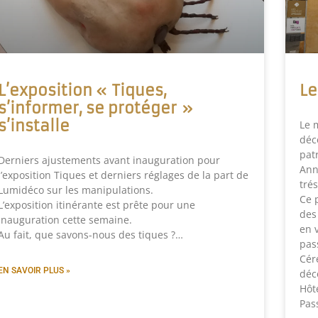
L’exposition « Tiques,
Le
s’informer, se protéger »
s’installe
Le 
déc
patr
Derniers ajustements avant inauguration pour
Ann
l’exposition Tiques et derniers réglages de la part de
trés
Lumidéco sur les manipulations.
Ce 
L’exposition itinérante est prête pour une
des
inauguration cette semaine.
en 
Au fait, que savons-nous des tiques ?…
pas
Cér
EN SAVOIR PLUS »
déc
Hôt
Pas