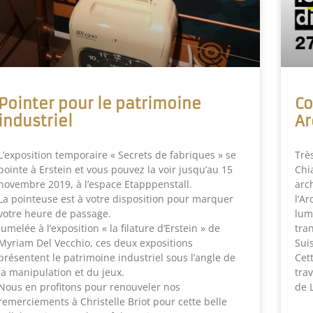
Pointer pour le patrimoine
Co
industriel
Ar
L’exposition temporaire « Secrets de fabriques » se
Trè
pointe à Erstein et vous pouvez la voir jusqu’au 15
Chi
novembre 2019, à l’espace Etapppenstall.
arc
La pointeuse est à votre disposition pour marquer
l’A
votre heure de passage.
lum
Jumelée à l’exposition « la filature d’Erstein » de
tra
Myriam Del Vecchio, ces deux expositions
Suis
présentent le patrimoine industriel sous l’angle de
Cet
la manipulation et du jeux.
tra
Nous en profitons pour renouveler nos
de 
remerciements à Christelle Briot pour cette belle