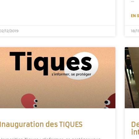
…
EN S
02/12/2019
18/1
Inauguration des TIQUES
De
in