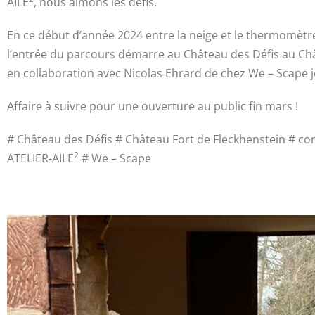
AILE
, nous aimons les défis.
En ce début d’année 2024 entre la neige et le thermomètr
l’entrée du parcours d
émarre au Château des Défis au Châ
en collaboration avec Nicolas Ehrard de chez We – Scape
Affaire à suivre pour une ouverture au public fin mars !
# Château des Défis # Château Fort de Fleckhenstein #
2
ATELIER-AILE
# We – Scape