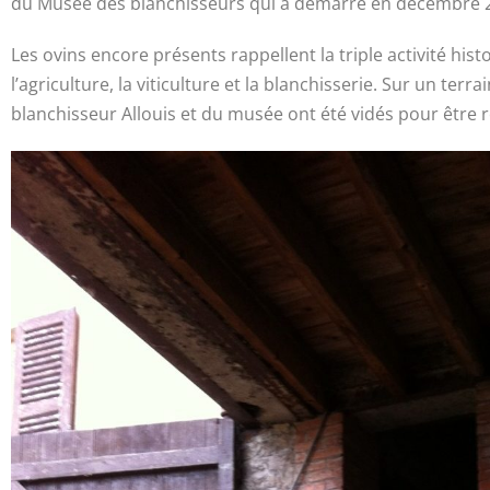
du Musée des blanchisseurs qui a démarré en décembre 
Les ovins encore présents rappellent la triple activité hist
l’agriculture, la viticulture et la blanchisserie. Sur un ter
blanchisseur Allouis et du musée ont été vidés pour être 