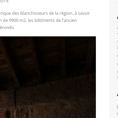
2019.
orique des blanchisseurs de la région, à savoir
rain de 9900 m2, les bâtiments de l’ancien
rénovés.