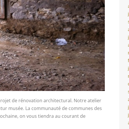
rojet de rénovation architectural. Notre atelier
 futur musée. La communauté de communes des
rochaine, on vous tiendra au courant de