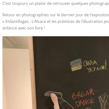
C’est toujours un plaisir de retrouver quelques photograp
Retour en photographies sur le dernier jour de l’expositi
« Enfantillages : L’Alsace et les prémices de l’illustration 
enfance avec son livre !