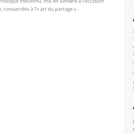
artistique méconnu, mis en lumière à l’occasion
 consacrées à l’« art du partage ».
our afficher le contenu.