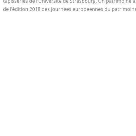
tapisseries de l’Université de Strasbourg. Un patrimoine 
de l’édition 2018 des Journées européennes du patrimoine,
Acceptez
Advertisement
cookies p