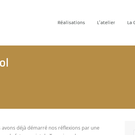
Réalisations
L’atelier
La 
ol
s avons déjà démarré nos réflexions par une